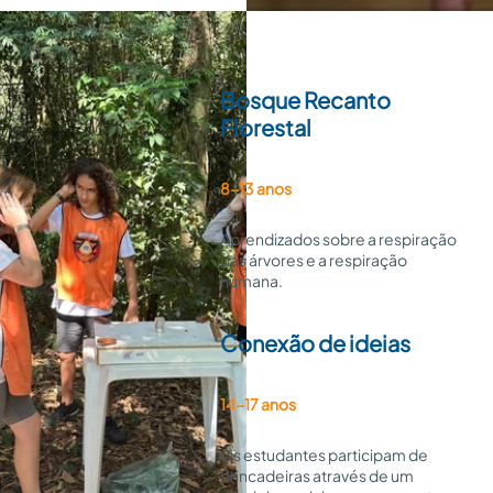
Bosque Recanto
Florestal
8-13 anos
Aprendizados sobre a respiração
das árvores e a respiração
humana.
Conexão de ideias
14-17 anos
Os estudantes participam de 
brincadeiras através de um 