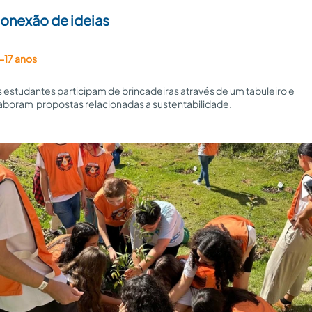
onexão de ideias
-17 anos
 estudantes participam de brincadeiras através de um tabuleiro e 
aboram  propostas relacionadas a sustentabilidade.