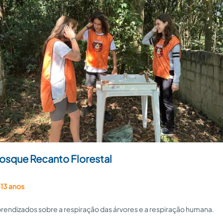
osque Recanto Florestal
13 anos
rendizados sobre a respiração das árvores e a respiração humana.