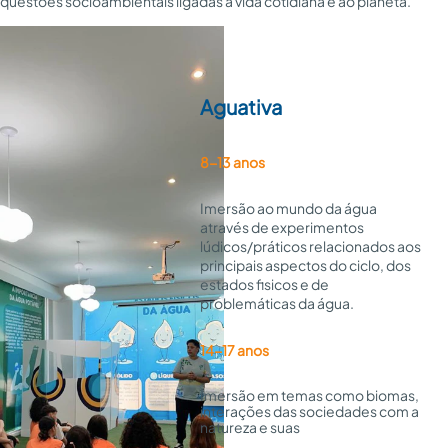
questões socioambientais ligadas à vida cotidiana e ao planeta.
Aguativa
8-13 anos
Imersão ao mundo da água
através de experimentos
lúdicos/práticos relacionados aos
principais aspectos do ciclo, dos
estados fisicos e de
problemáticas da água.
14-17 anos
Imersão em temas como biomas, 
interações das sociedades com a 
natureza e suas 